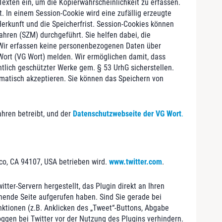
exten ein, um die Kopierwahrscheinlichkeit zu erfassen.
. In einem Session-Cookie wird eine zufällig erzeugte
erkunft und die Speicherfrist. Session-Cookies können
ren (SZM) durchgeführt. Sie helfen dabei, die
 Wir erfassen keine personenbezogenen Daten über
 Wort (VG Wort) melden. Wir ermöglichen damit, dass
tlich geschützter Werke gem. § 53 UrhG sicherstellen.
omatisch akzeptieren. Sie können das Speichern von
ahren betreibt, und der
Datenschutzwebseite der VG Wort
.
sco, CA 94107, USA betrieben wird.
www.twitter.com
.
ter-Servern hergestellt, das Plugin direkt an Ihren
chende Seite aufgerufen haben. Sind Sie gerade bei
nktionen (z.B. Anklicken des „Tweet“-Buttons, Abgabe
ggen bei Twitter vor der Nutzung des Plugins verhindern.