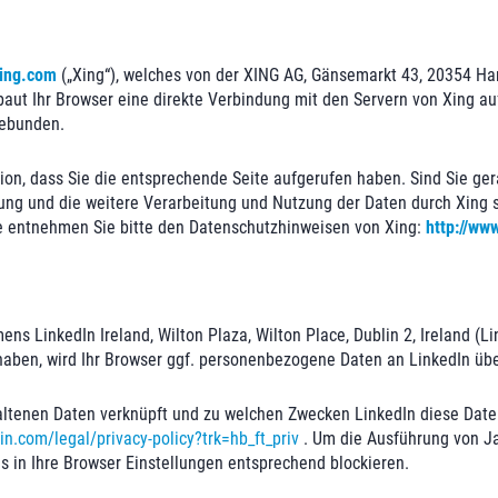
ing.com
(„Xing“), welches von der XING AG, Gänsemarkt 43, 20354 Ha
, baut Ihr Browser eine direkte Verbindung mit den Servern von Xing auf
gebunden.
tion, dass Sie die entsprechende Seite aufgerufen haben. Sind Sie g
g und die weitere Verarbeitung und Nutzung der Daten durch Xing s
re entnehmen Sie bitte den Datenschutzhinweisen von Xing:
http://ww
ns LinkedIn Ireland, Wilton Plaza, Wilton Place, Dublin 2, Ireland (
rt haben, wird Ihr Browser ggf. personenbezogene Daten an LinkedIn übe
haltenen Daten verknüpft und zu welchen Zwecken LinkedIn diese Daten
in.com/legal/privacy-policy?trk=hb_ft_priv
. Um die Ausführung von Ja
es in Ihre Browser Einstellungen entsprechend blockieren.