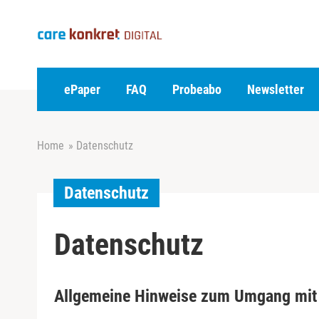
Z
u
m
I
n
h
ePaper
FAQ
Probeabo
Newsletter
a
l
t
Home
»
Datenschutz
s
p
r
Datenschutz
i
n
g
Datenschutz
e
n
Allgemeine Hinweise zum Umgang mit 