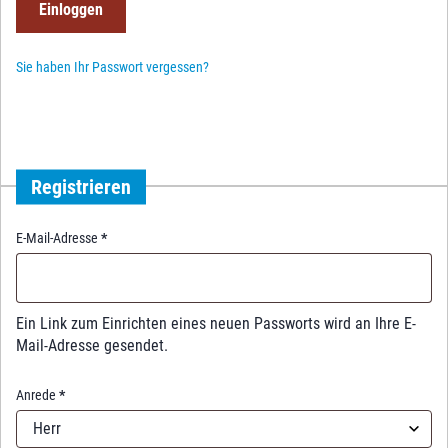
e
Einloggen
d
Sie haben Ihr Passwort vergessen?
Registrieren
R
E-Mail-Adresse
*
e
q
u
i
Ein Link zum Einrichten eines neuen Passworts wird an Ihre E-
r
Mail-Adresse gesendet.
e
d
Anrede
*
Herr