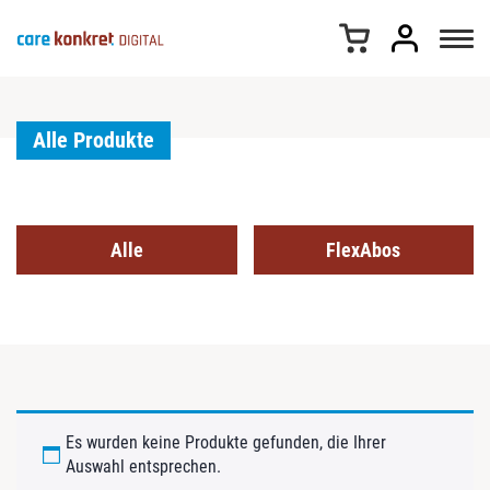
Z
u
m
I
n
h
Alle Produkte
a
l
t
s
Alle
FlexAbos
p
r
i
n
g
e
n
Es wurden keine Produkte gefunden, die Ihrer
Auswahl entsprechen.