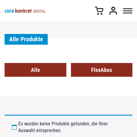
Z
u
m
I
n
h
Alle Produkte
a
l
t
s
Alle
FlexAbos
p
r
i
n
g
e
n
Es wurden keine Produkte gefunden, die Ihrer
Auswahl entsprechen.