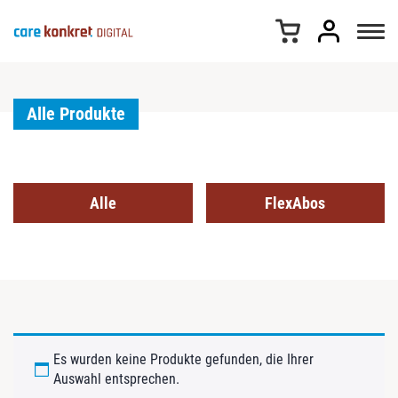
Z
u
m
I
n
h
Alle Produkte
a
l
t
s
Alle
FlexAbos
p
r
i
n
g
e
n
Es wurden keine Produkte gefunden, die Ihrer
Auswahl entsprechen.