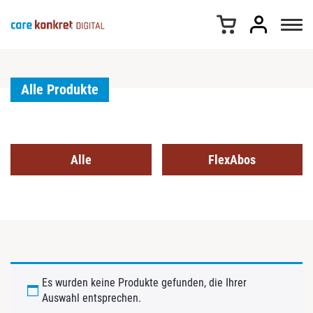
Z
u
m
I
n
h
Alle Produkte
a
l
t
s
Alle
FlexAbos
p
r
i
n
g
e
n
Es wurden keine Produkte gefunden, die Ihrer
Auswahl entsprechen.