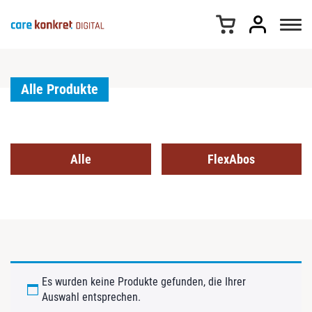
Z
u
m
I
n
h
Alle Produkte
a
l
t
s
Alle
FlexAbos
p
r
i
n
g
e
n
Es wurden keine Produkte gefunden, die Ihrer
Auswahl entsprechen.