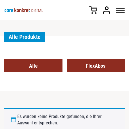
Z
u
m
I
n
h
Alle Produkte
a
l
t
s
Alle
FlexAbos
p
r
i
n
g
e
n
Es wurden keine Produkte gefunden, die Ihrer
Auswahl entsprechen.