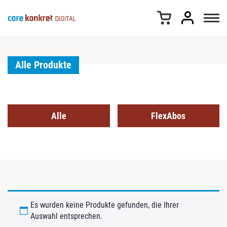
Z
u
m
I
n
h
Alle Produkte
a
l
t
s
Alle
FlexAbos
p
r
i
n
g
e
n
Es wurden keine Produkte gefunden, die Ihrer
Auswahl entsprechen.