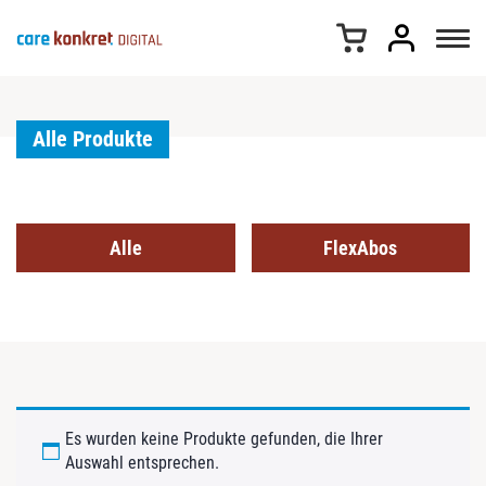
Z
u
m
I
n
h
Alle Produkte
a
l
t
s
Alle
FlexAbos
p
r
i
n
g
e
n
Es wurden keine Produkte gefunden, die Ihrer
Auswahl entsprechen.