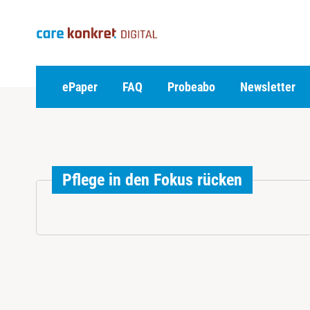
Z
u
m
I
n
h
ePaper
FAQ
Probeabo
Newsletter
a
l
t
s
p
r
Pflege in den Fokus rücken
i
n
g
e
n