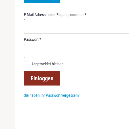
R
E-Mail Adresse oder Zugangsnummer
*
e
q
u
i
R
Passwort
*
r
e
e
q
d
u
i
Angemeldet bleiben
r
e
Einloggen
d
Sie haben Ihr Passwort vergessen?