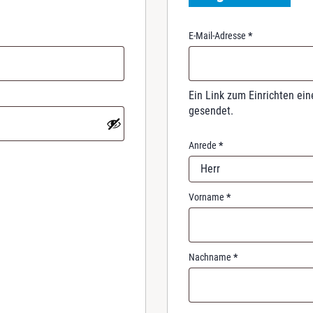
R
E-Mail-Adresse
*
e
q
u
i
Ein Link zum Einrichten ei
r
gesendet.
e
d
Anrede
*
Herr
Vorname
*
Nachname
*